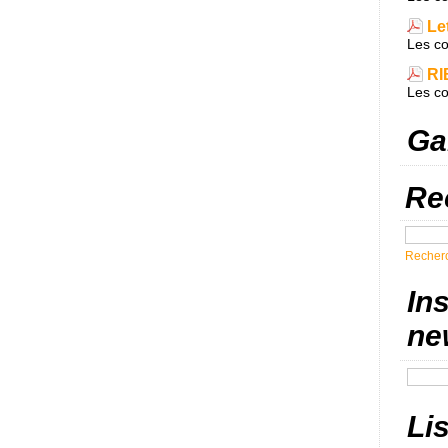
Let
Les co
RI
Les co
Ga
Re
Recher
Ins
ne
Lis