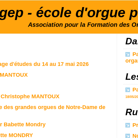
gep - école d'orgue p
Association pour la Formation des Or
Da
Pa
orga
age d'études du 14 au 17 mai 2026
Le
he MANTOUX
Pa
al Christophe MANTOUX
18/05/2
e des grandes orgues de Notre-Dame de
Ru
ar Babette Mondry
Pr
ette MONDRY
No