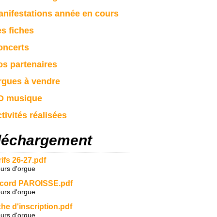
nifestations année en cours
s fiches
ncerts
s partenaires
gues à vendre
 musique
tivités réalisées
léchargement
rifs 26-27.pdf
urs d'orgue
cord PAROISSE.pdf
urs d'orgue
che d'inscription.pdf
urs d'orgue