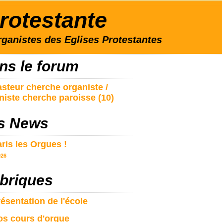
rotestante
ganistes des Eglises Protestantes
ns le forum
steur cherche organiste /
niste cherche paroisse (10)
s News
ris les Orgues !
026
briques
ésentation de l'école
s cours d'orgue