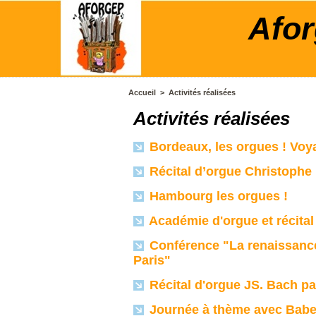
Afor
Accueil
>
Activités réalisées
Activités réalisées
Bordeaux, les orgues ! Voy
Récital d’orgue Christop
Hambourg les orgues !
Académie d'orgue et récit
Conférence "La renaissanc
Paris"
Récital d'orgue JS. Bach p
Journée à thème avec Bab