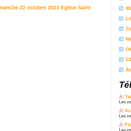
imanche 22 octobre 2023 Eglise Saint
Ma
Le
Co
No
Or
CD
Ac
Té
Ta
Les co
Ac
Les co
Fi
Les co